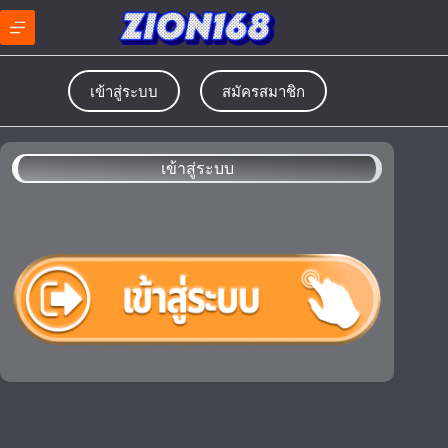
Skip
to
content
เข้าสู่ระบบ
สมัครสมาชิก
เข้าสู่ระบบ