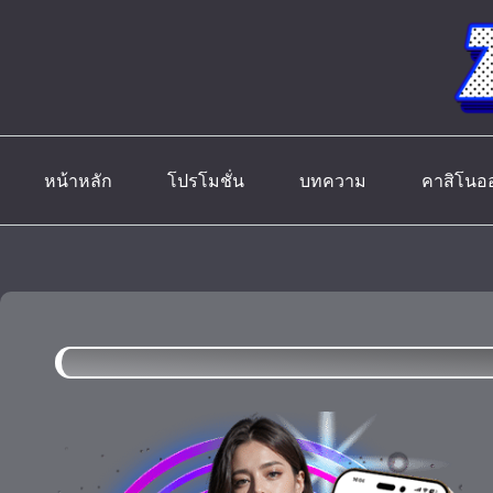
Skip
to
content
หน้าหลัก
โปรโมชั่น
บทความ
คาสิโนอ