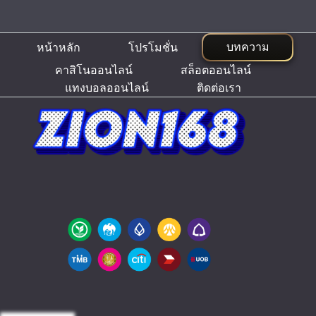
บทความ
หน้าหลัก
โปรโมชั่น
คาสิโนออนไลน์
สล็อตออนไลน์
แทงบอลออนไลน์
ติดต่อเรา